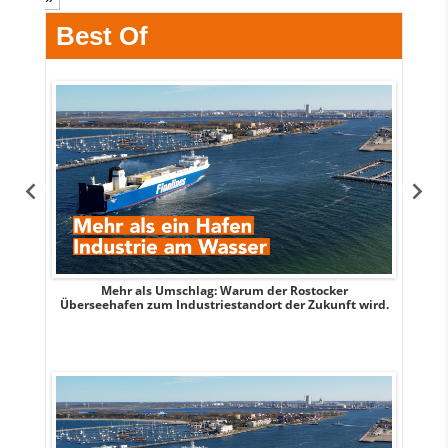
Best Of
s
Mehr als Umschlag: Warum der Rostocker
MITTE
Überseehafen zum Industriestandort der Zukunft wird.