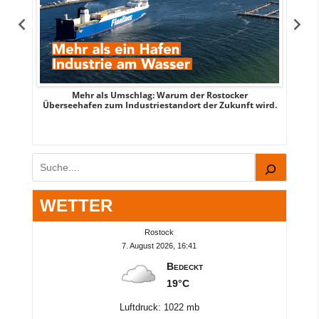
s
Mehr als Umschlag: Warum der Rostocker
MITTE
Überseehafen zum Industriestandort der Zukunft wird.
Suchen
WETTER
Rostock
7. August 2026, 16:41
Bedeckt
19°C
Luftdruck: 1022 mb