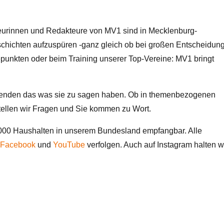
Startschuss Midsummersail
eurinnen und Redakteure von MV1 sind in Mecklenburg-
ichten aufzuspüren -ganz gleich ob bei großen Entscheidun
epunkten oder beim Training unserer Top-Vereine: MV1 bringt
 senden das was sie zu sagen haben. Ob in themenbezogenen
tellen wir Fragen und Sie kommen zu Wort.
900 Seemeilen durch die Os
Startschuss Midsummersail
0.000 Haushalten in unserem Bundesland empfangbar. Alle
f
Facebook
und
YouTube
verfolgen. Auch auf Instagram halten w