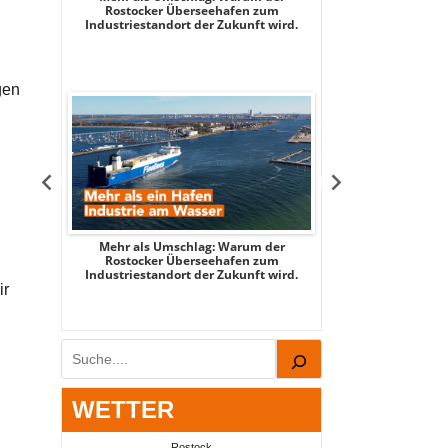
 2026
Rostocker Überseehafen zum
3 - mit Stadtspi
Industriestandort der Zukunft wird.
Par
gen
tsee -
Mehr als Umschlag: Warum der
MITTENDRIN – Stad
 2026
Rostocker Überseehafen zum
3 - mit Stadtspi
Industriestandort der Zukunft wird.
Par
ir
Suchen
WETTER
Rostock