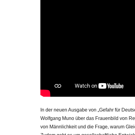
In der neuen Ausgabe von „Gefahr für Deuts
Wolfgang Muno über das Frauenbild von Recht
von Männlichkeit und die Frage, warum Gl