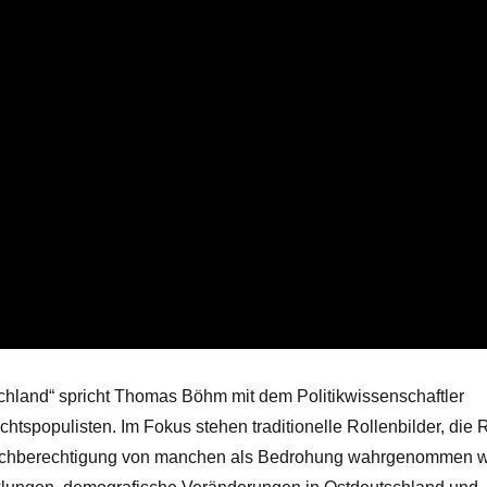
chland“ spricht Thomas Böhm mit dem Politikwissenschaftler
spopulisten. Im Fokus stehen traditionelle Rollenbilder, die 
eichberechtigung von manchen als Bedrohung wahrgenommen w