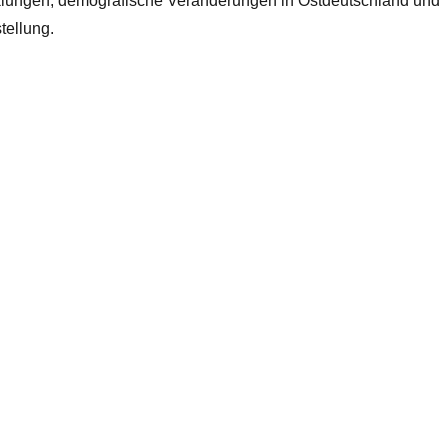
cklungen, demografische Veränderungen in
Ostdeutschland und
tellung.