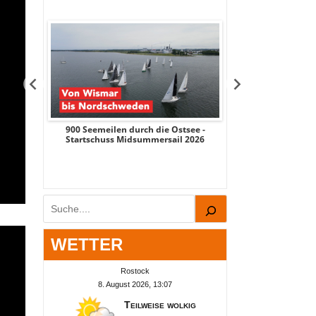
dem
900 Seemeilen durch die Ostsee -
Mehr als Umsc
che
Startschuss Midsummersail 2026
Rostocker Üb
mber
Industriestandort
Suchen
WETTER
Rostock
8. August 2026, 13:07
Teilweise wolkig