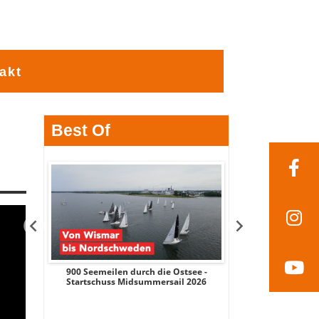
akt
Best Of
dem
900 Seemeilen durch die Ostsee -
Mehr als Umsc
che
Startschuss Midsummersail 2026
Rostocker Üb
mber
Industriestandort