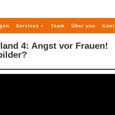
gen
Services
Team
Über uns
Kont
land 4: Angst vor Frauen!
bilder?
Demokratie zum Anfassen: Siegmann-
Kuttersegler proben auf 
Stiftung ruft Rostock zum Mitmachen
Schweriner See für Deuts
auf
Meisterschaften im Septe