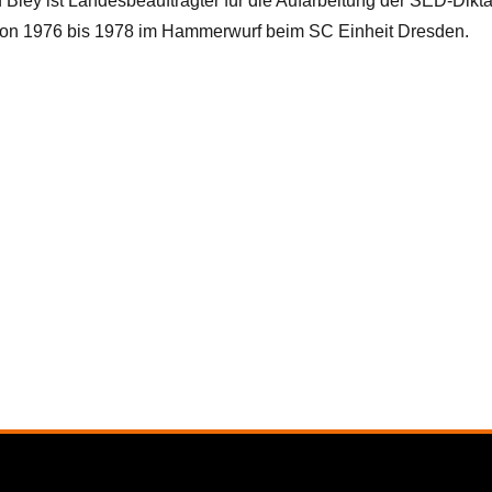
ley ist Landesbeauftragter für die Aufarbeitung der SED-Dikta
on 1976 bis 1978 im Hammerwurf beim SC Einheit Dresden.