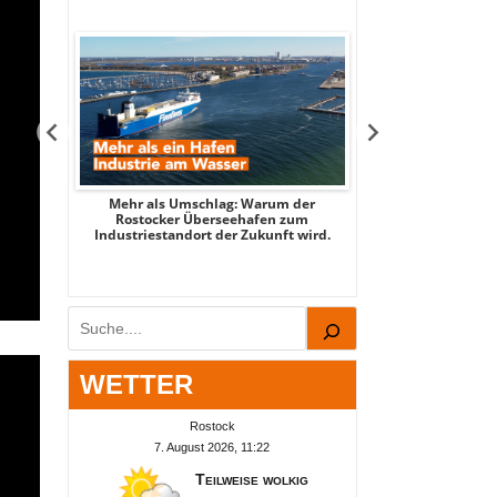
tsee -
Mehr als Umschlag: Warum der
MITTENDRIN – Stad
 2026
Rostocker Überseehafen zum
3 - mit Stadtspi
Industriestandort der Zukunft wird.
Par
Suchen
WETTER
Rostock
7. August 2026, 11:22
Teilweise wolkig