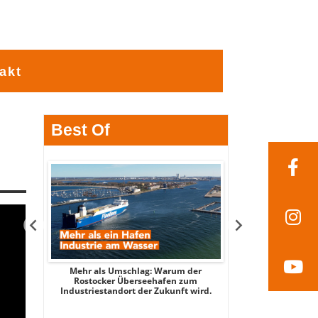
akt
Best Of
tsee -
Mehr als Umschlag: Warum der
MITTENDRIN – Stad
 2026
Rostocker Überseehafen zum
3 - mit Stadtspi
Industriestandort der Zukunft wird.
Par