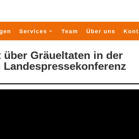
gen
Services
Team
Über uns
Kont
t über Gräueltaten in der
n Landespressekonferenz
900 Seemeilen durch die Os
Startschuss Midsummersail