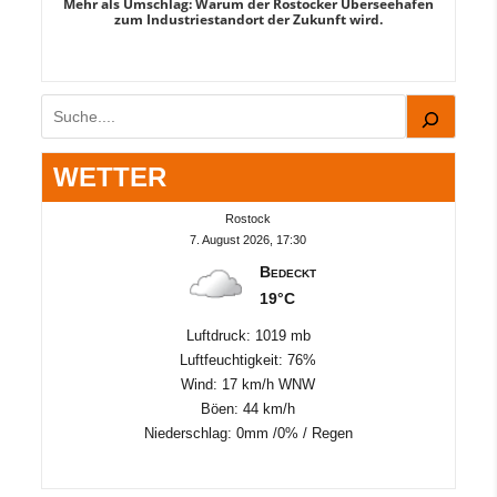
Mehr als Umschlag: Warum der Rostocker Überseehafen
MI
zum Industriestandort der Zukunft wird.
Suchen
WETTER
Rostock
7. August 2026, 17:30
Bedeckt
19°C
Luftdruck: 1019 mb
Luftfeuchtigkeit: 76%
Wind: 17 km/h WNW
Böen: 44 km/h
Niederschlag:
0mm
/
0%
/
Regen