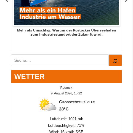
Mehr als Umschlag: Warum der Rostocker Überseehafen
MI
zum Industriestandort der Zukunft wird.
Suchen
WETTER
Rostock
9. August 2026, 15:22
Größtenteils klar
28°C
Luftdruck: 1021 mb
Luftfeuchtigkeit: 71%
Wind: 16 km/h SSE