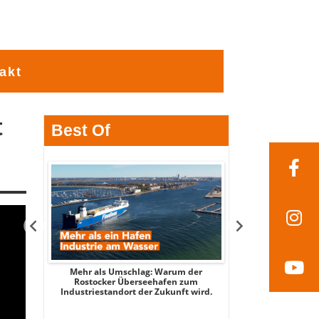
akt
t
Best Of
tsee -
Mehr als Umschlag: Warum der
MITTENDRIN – Stad
 2026
Rostocker Überseehafen zum
3 - mit Stadtspi
Industriestandort der Zukunft wird.
Par