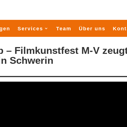
gen
Services
Team
Über uns
Kont
b – Filmkunstfest M-V zeug
in Schwerin
900 Seemeilen durch die Os
Startschuss Midsummersail