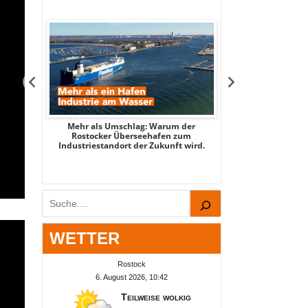
tsee -
Mehr als Umschlag: Warum der
MITTENDRIN – Stad
 2026
Rostocker Überseehafen zum
3 - mit Stadtspi
Industriestandort der Zukunft wird.
Par
Suchen
WETTER
Rostock
6. August 2026, 10:42
Teilweise wolkig