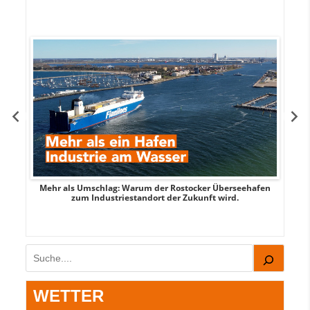
Mehr als Umschlag: Warum der Rostocker Überseehafen
MI
zum Industriestandort der Zukunft wird.
Suchen
WETTER