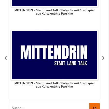
and Talk / Folge 3 - mit Stadtspiel
Demokratie zum Anfassen: Sie
ulturmühle Parchim
Rostock zum Mitma
tadt Land Talk / Folge 3 - mit Stadtspiel
Demokratie zum Anfassen
aus Kulturmühle Parchim
Rostock zum 
Suchen