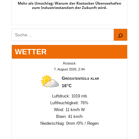
Mehr als Umschlag: Warum der Rostocker Überseehafen
MI
zum Industriestandort der Zukunft wird.
Suchen
WETTER
Rostock
7. August 2026, 2:44
Größtenteils klar
16°C
Luftdruck: 1019 mb
Luftfeuchtigkeit: 76%
Wind: 11 km/h W
Böen: 41 km/h
Niederschlag:
0mm
/
0%
/
Regen