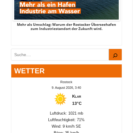
Mehr als Umschlag: Warum der Rostocker Überseehafen
MI
zum Industriestandort der Zukunft wird.
Suchen
WETTER
Rostock
9. August 2026, 3:40
Klar
13°C
Luftdruck: 1021 mb
Luftfeuchtigkeit: 71%
Wind: 9 km/h SE
Böen: 35 km/h