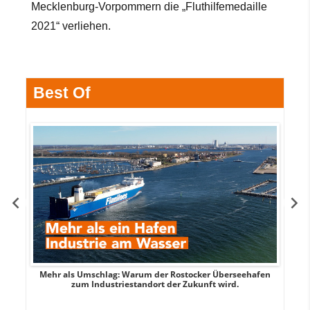
Mecklenburg-Vorpommern die „Fluthilfemedaille
2021“ verliehen.
Best Of
Mehr als Umschlag: Warum der Rostocker Überseehafen
MI
zum Industriestandort der Zukunft wird.