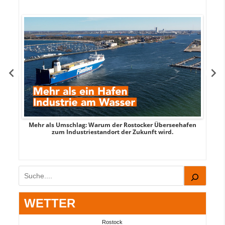
Mehr als Umschlag: Warum der Rostocker Überseehafen
MI
zum Industriestandort der Zukunft wird.
Suchen
WETTER
Rostock