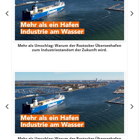
Mehr als Umschlag: Warum der Rostocker Überseehafen
MI
zum Industriestandort der Zukunft wird.
Mehr als Umschlag: Warum der Rostocker Überseehafen
MI