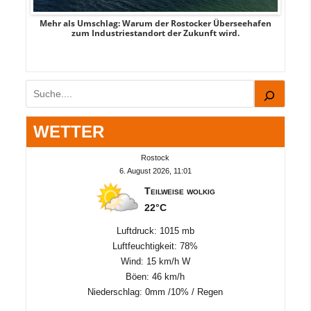
Mehr als Umschlag: Warum der Rostocker Überseehafen
MI
zum Industriestandort der Zukunft wird.
Suchen
WETTER
Rostock
6. August 2026, 11:01
Teilweise wolkig
22°C
Luftdruck: 1015 mb
Luftfeuchtigkeit: 78%
Wind: 15 km/h W
Böen: 46 km/h
Niederschlag:
0mm
/
10%
/
Regen