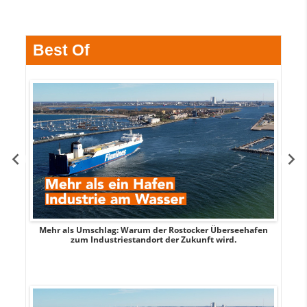
Best Of
Mehr als Umschlag: Warum der Rostocker Überseehafen
MI
zum Industriestandort der Zukunft wird.