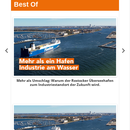
Best Of
Mehr als Umschlag: Warum der Rostocker Überseehafen
MI
zum Industriestandort der Zukunft wird.