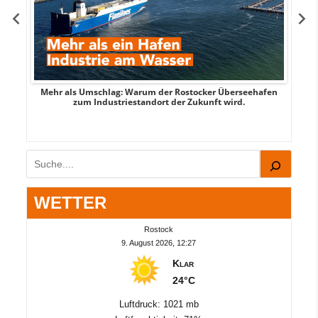
Mehr als Umschlag: Warum der Rostocker Überseehafen
MI
zum Industriestandort der Zukunft wird.
Suchen
WETTER
Rostock
9. August 2026, 12:27
Klar
24°C
Luftdruck: 1021 mb