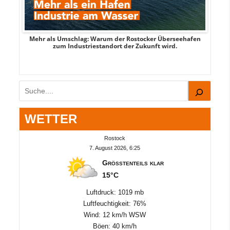
Mehr als Umschlag: Warum der Rostocker Überseehafen
MI
zum Industriestandort der Zukunft wird.
Suchen
WETTER
Rostock
7. August 2026, 6:25
Größtenteils klar
15°C
Luftdruck: 1019 mb
Luftfeuchtigkeit: 76%
Wind: 12 km/h WSW
Böen: 40 km/h