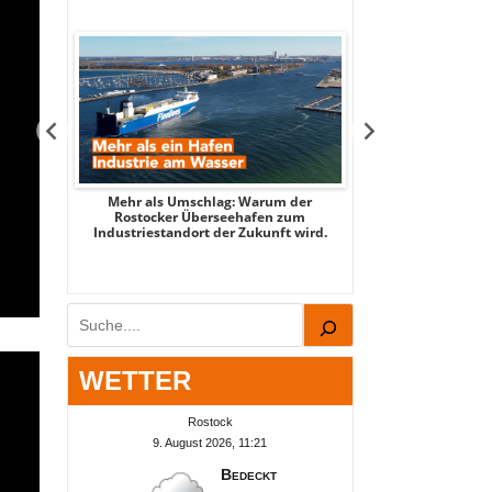
tsee -
Mehr als Umschlag: Warum der
MITTENDRIN – Stad
 2026
Rostocker Überseehafen zum
3 - mit Stadtspi
Industriestandort der Zukunft wird.
Par
Suchen
WETTER
Rostock
9. August 2026, 11:21
Bedeckt