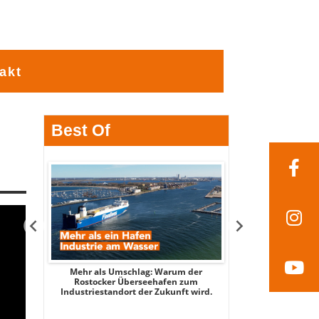
akt
Best Of
tsee -
Mehr als Umschlag: Warum der
MITTENDRIN – Stad
 2026
Rostocker Überseehafen zum
3 - mit Stadtspi
Industriestandort der Zukunft wird.
Par