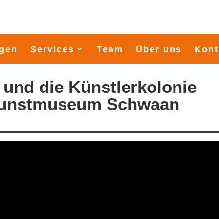
gen
Services
Team
Über uns
Kont
 und die Künstlerkolonie
Kunstmuseum Schwaan
900 Seemeilen durch die Os
Startschuss Midsummersail