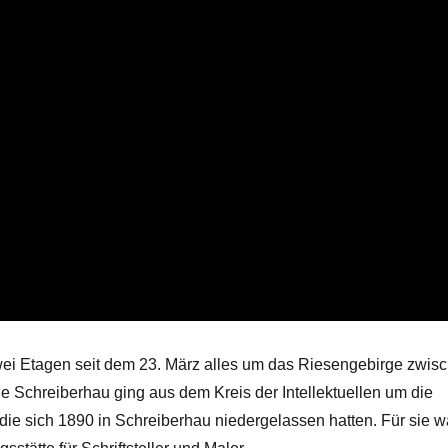
ei Etagen seit dem 23. März alles um das Riesengebirge zwis
e Schreiberhau ging aus dem Kreis der Intellektuellen um die
die sich 1890 in Schreiberhau niedergelassen hatten. Für sie w