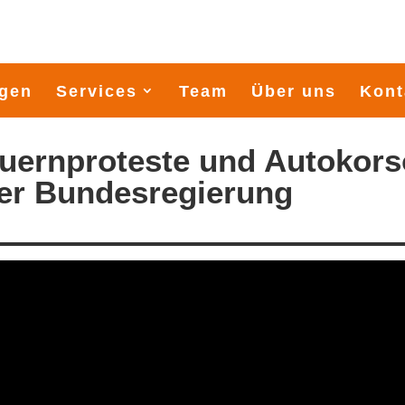
gen
Services
Team
Über uns
Kont
auernproteste und Autokor
er Bundesregierung
900 Seemeilen durch die Os
Startschuss Midsummersail