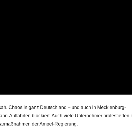
sah. Chaos in ganz Deutschland – und auch in Mecklenburg-
n-Auffahrten blockiert. Auch viele Unternehmer protestierten 
e Sparmaßnahmen der Ampel-Regierung.