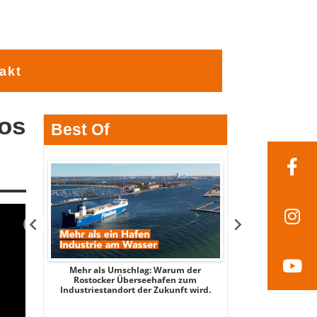
akt
sos
Best Of
tsee -
Mehr als Umschlag: Warum der
MITTENDRIN – Stad
 2026
Rostocker Überseehafen zum
3 - mit Stadtspi
Industriestandort der Zukunft wird.
Par