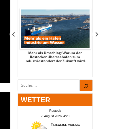
tsee -
Mehr als Umschlag: Warum der
MITTENDRIN – Stad
 2026
Rostocker Überseehafen zum
3 - mit Stadtspi
Industriestandort der Zukunft wird.
Par
Suchen
WETTER
Rostock
7. August 2026, 4:20
Teilweise wolkig