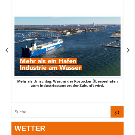
Mehr als Umschlag: Warum der Rostocker Überseehafen
MI
zum Industriestandort der Zukunft wird.
Suchen
WETTER