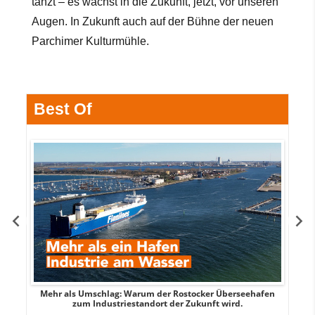
tanzt – es wächst in die Zukunft, jetzt, vor unseren
Augen. In Zukunft auch auf der Bühne der neuen
Parchimer Kulturmühle.
Best Of
Mehr als Umschlag: Warum der Rostocker Überseehafen
MI
zum Industriestandort der Zukunft wird.