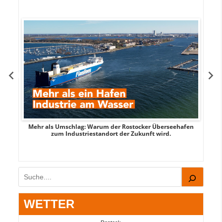
Mehr als Umschlag: Warum der Rostocker Überseehafen
MI
zum Industriestandort der Zukunft wird.
Suchen
WETTER