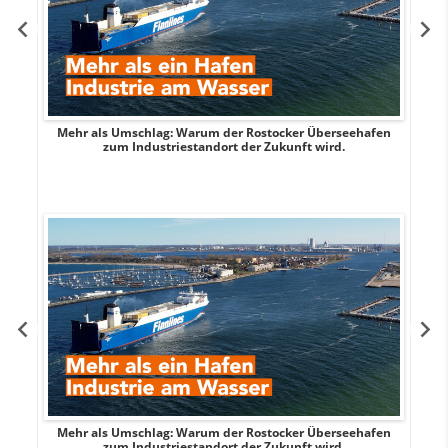
Mehr als Umschlag: Warum der Rostocker Überseehafen
MI
zum Industriestandort der Zukunft wird.
Mehr als Umschlag: Warum der Rostocker Überseehafen
MI
zum Industriestandort der Zukunft wird.