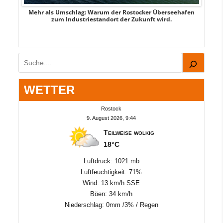
Mehr als Umschlag: Warum der Rostocker Überseehafen
MI
zum Industriestandort der Zukunft wird.
Suchen
WETTER
Rostock
9. August 2026, 9:44
Teilweise wolkig
18°C
Luftdruck: 1021 mb
Luftfeuchtigkeit: 71%
Wind: 13 km/h SSE
Böen: 34 km/h
Niederschlag:
0mm
/
3%
/
Regen