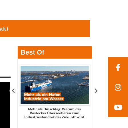
akt
Best Of
tsee -
Mehr als Umschlag: Warum der
MITTENDRIN – Stad
 2026
Rostocker Überseehafen zum
3 - mit Stadtspi
Industriestandort der Zukunft wird.
Par