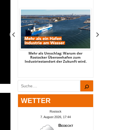
tsee -
Mehr als Umschlag: Warum der
MITTENDRIN – Stad
 2026
Rostocker Überseehafen zum
3 - mit Stadtspi
Industriestandort der Zukunft wird.
Par
Suchen
WETTER
Rostock
7. August 2026, 17:44
Bedeckt