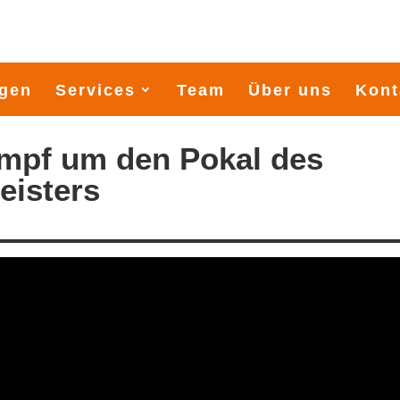
gen
Services
Team
Über uns
Kont
mpf um den Pokal des
eisters
900 Seemeilen durch die Os
Startschuss Midsummersail