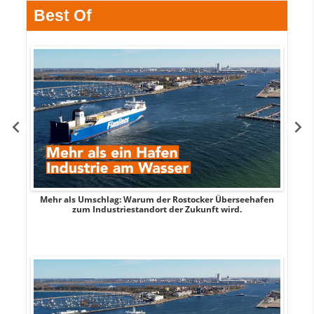
Best Of
Mehr als Umschlag: Warum der Rostocker Überseehafen
MI
zum Industriestandort der Zukunft wird.